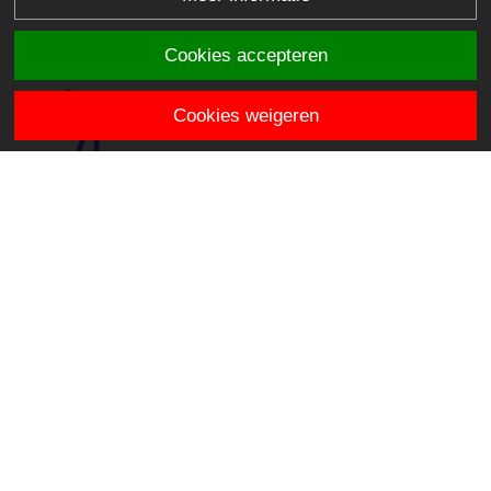
Cookies accepteren
Cookies weigeren
Het Schateiland
Mercatorhof 7
2803 EX Gouda
info.hetschateiland@stichtingklasse.nl
0182-514464
Overig