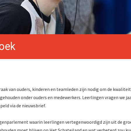
oek
raak van ouders, kinderen en teamleden zijn nodig om de kwalite
 gehouden onder ouders en medewerkers. Leerlingen vragen we jaar
eld via de nieuwsbrief.
ngenparlement waarin leerlingen vertegenwoordigd zijn uit de groe
ehouden moet blijven op Het Schateiland en wat verbeterd zou k