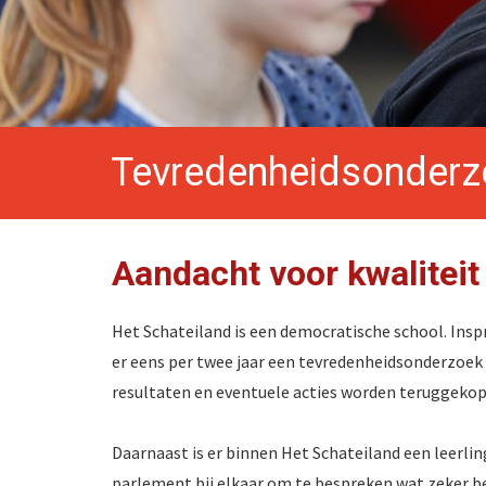
Tevredenheidsonderz
Aandacht voor kwaliteit
Het Schateiland is een democratische school. Insp
er eens per twee jaar een tevredenheidsonderzoek
resultaten en eventuele acties worden teruggekopp
Daarnaast is er binnen Het Schateiland een leerli
parlement bij elkaar om te bespreken wat zeker b