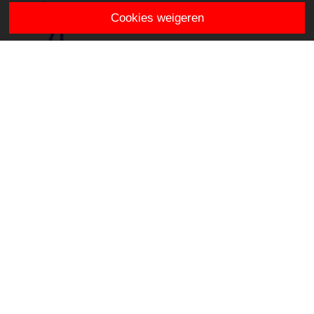
Cookies weigeren
Het Schateiland
Mercatorhof 7
2803 EX Gouda
info.hetschateiland@stichtingklasse.nl
0182-514464
Overig
Privacy & Cookies
Proclaimer
Klachtenregeling